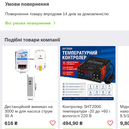
Умови повернення
Повернення товару впродовж 14 днів за домовленістю
Всі умови повернення
Подібні товари компанії
Дистанційний вимикач на
Контролер SHT2000
Мідн
3000 м для насоса струм
температури -20 до +60 і
нако
30 А
вологості 220 В
8,5/
мм
616
494,90
9,8
₴
₴