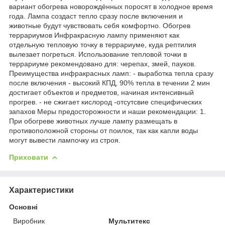
вариант обогрева новорождённых поросят в холодное время
года. Лампа создаст тепло сразу после включения и
животные будут чувствовать себя комфортно. Обогрев
террариумов Инфракрасную лампу применяют как
отдельную тепловую точку в террариуме, куда рептилия
вылезает погреться. Использование тепловой точки в
террариуме рекомендовано для: черепах, змей, пауков.
Преимущества инфракрасных ламп: - выработка тепла сразу
после включения - высокий КПД, 90% тепла в течении 2 мин
достигает объектов и предметов, начиная интенсивный
прогрев. - не сжигает кислород -отсутсвие специфических
запахов Меры предосторожности и наши рекомендации: 1.
При обогреве животных лучше лампу размещать в
противоположной стороны от поилок, так как капли воды
могут вывести лампочку из строя.
Приховати
Характеристики
Основні
Виробник
Мультитекс