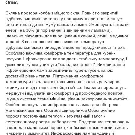
Опис
Скляна прозора колба з міцного скла. Повністю закритий
відбивач випромінює тепло у напрямку тварин та зменшує
втрати тепла до мінімуму навколо лампи. Зменшують витрати
енергії на 30% (в порівнянні із звичайними лампами).
Ідеально підходить для вирощування свиней, птиці, медичної
терапії. З сезонною зміною зниження температур
відбувається різке природне зниження продуктивності птахів.
Особливо важлива комфортна температура для курей-
несучок. Інфрачервона лампа дасть стабільну температуру, і
дозволить курям уникнути "холодних стресів". Використання
інфрачервоних ламп забезпечить: курей, гусей, качок,
достатній рівень тепла. Підтримання комфортної
температури в холоди в пташниках, дозволить регулярно
отримувати від птиці свіжі яйця і м'ясо. Тварини перестануть
мерзнути і відчувати дискомфорт від прохолодного повітря.
Імунна система стане міцніше, рівень захворювань знизиться.
Особенно актуальна инфракрасная лампа для обогрева
маленьких цыплят. Обогрев свинарников Обеспечение
поросят постоянным теплом - это главный залог к
естественному росту и набору веса. Подержание тепла очень
важно для маленьких поросят, чтобы животные могли выжить
и укрепить иммунитет. Инфракрасные лампы удачный