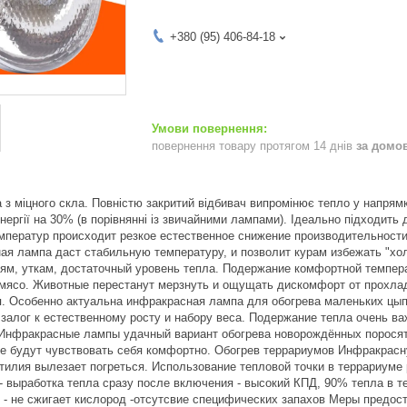
+380 (95) 406-84-18
повернення товару протягом 14 днів
за домо
 з міцного скла. Повністю закритий відбивач випромінює тепло у напрям
ергії на 30% (в порівнянні із звичайними лампами). Ідеально підходить 
мператур происходит резкое естественное снижение производительности
ая лампа даст стабильную температуру, и позволит курам избежать "х
сям, уткам, достаточный уровень тепла. Подержание комфортной темпера
 мясо. Животные перестанут мерзнуть и ощущать дискомфорт от прохлад
я. Особенно актуальна инфракрасная лампа для обогрева маленьких цы
 залог к естественному росту и набору веса. Подержание тепла очень в
 Инфракрасные лампы удачный вариант обогрева новорождённых поросят 
е будут чувствовать себя комфортно. Обогрев террариумов Инфракрасн
тилия вылезает погреться. Использование тепловой точки в террариуме
 выработка тепла сразу после включения - высокий КПД, 90% тепла в те
 - не сжигает кислород -отсутсвие специфических запахов Меры предос