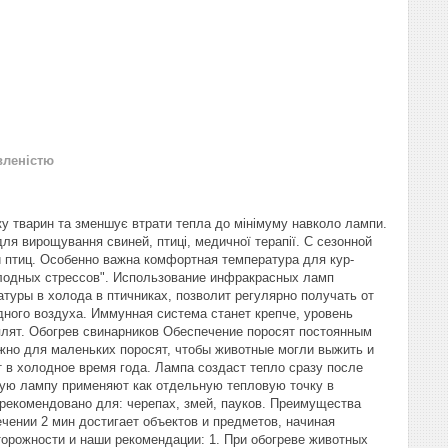
вленістю
ку тварин та зменшує втрати тепла до мінімуму навколо лампи.
для вирощування свиней, птиці, медичної терапії. С сезонной
 птиц. Особенно важна комфортная температура для кур-
олодных стрессов". Использование инфракрасных ламп
туры в холода в птичниках, позволит регулярно получать от
ного воздуха. Иммунная система станет крепче, уровень
плят. Обогрев свинарников Обеспечение поросят постоянным
ажно для маленьких поросят, чтобы животные могли выжить и
в холодное время года. Лампа создаст тепло сразу после
ую лампу применяют как отдельную тепловую точку в
 рекомендовано для: черепах, змей, пауков. Преимущества
чении 2 мин достигает объектов и предметов, начиная
торожности и наши рекомендации: 1. При обогреве животных