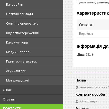
лучше лампу размещат
Батарейки
Характеристик
Оптичні прилади
Сонячна енергетика
Основні
Відеоспостереження
Виробник
Калькулятори
Інформація дл
Медичні товари
Ціна:
231 ₴
Принтери етикеток
Акумулятори
Металошукачі
інтернет-магазин «M
О нас
Отзывы
Олександр
КОНТАКТИ