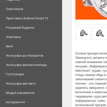
Освітлення
Приставка Android Smart TV
Розумний будинок
Упаковка
Ваги
Скляна прозора колба
Аксесуари до планшетів
Зменшують витрати ен
сменой понижения те
Аксесуари для велосипеда
несушек. Инфракрасн
обеспечит: курам, гу
Госптовари
птицы свежие яйца и
заболеваний снизитс
Аксесуари для авто
теплом - это главный
укрепить иммунитет.
включения и животны
Модулі управління
террариуме, куда реп
инфракрасных ламп: -
Інструменти
интенсивный прогрев.