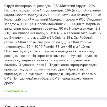
Струм безперервної розрядки: 25A Миттєвий струм: 120А
Напруга зарядки: 30 в Струм зарядки: 16А (макс.) Виявлення
надлишкового заряду: 4,25 ± 0,05 В Затримка захисту: 100 мс
Колір: сріблястий + зелений Матеріал: метал + PCB Скидання
заряду: 4,08 ± 0,05 Перевантаження: 2,55 ± 0,08 У Затримка
виявлення перевищення розряду: 50 мс Напруга виходу: 2,9
± 0,1 До Виявлення напруги: 150 мВ Виявлення затримки: 15
мс Виявлення струму: 120 ± 5A Опір: ≤ 15 мОм Робочий
струм: ≤ 50uA Струм сну (при розрядці): ≤ 10uA Робоча
температура:-30 ~ 80 ℃ Розмір: 33 мм * 65 мм * 10 мм
Основна функція: Захист від перезарядження, захист від
розрядки, захист від короткого замикання Функція, функція
захисту від перевантаження по струму, ні з діапазоном
балансу. З'єднання: Крок 1: Підключення зарядки/розрядки
проводи, акумулятор негативного дроти Крок 2: після
підтвердження підключення проводів, Підключіть кабель в
BMS Не підключайте кабель в BMS перед підключенням
дроту!
Приховати
Характеристики