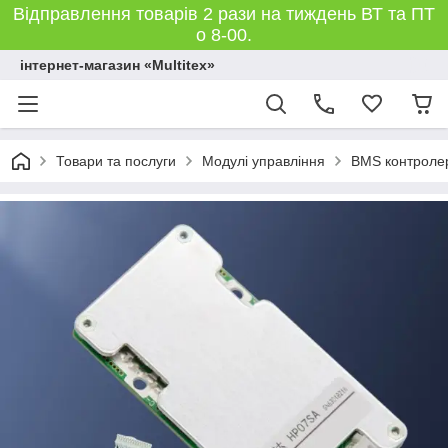
Відправлення товарів 2 рази на тиждень ВТ та ПТ
о 8-00.
інтернет-магазин «Multitex»
Товари та послуги
Модулі управління
BMS контроле