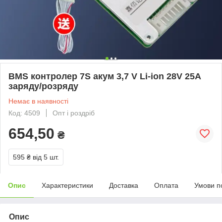
BMS контролер 7S акум 3,7 V Li-ion 28V 25A
заряду/розряду
Немає в наявності
Код: 4509
Опт і роздріб
654,50
₴
595 ₴
від 5 шт.
Опис
Характеристики
Доставка
Оплата
Умови п
Опис