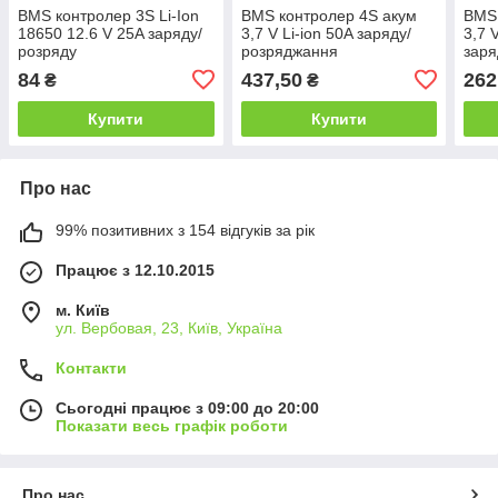
BMS контролер 3S Li-Ion
BMS контролер 4S акум
BMS 
18650 12.6 V 25A заряду/
3,7 V Li-ion 50A заряду/
3,7 
розряду
розряджання
заря
84
437,50
262
₴
₴
Купити
Купити
Про нас
99% позитивних з 154 відгуків за рік
Працює з 12.10.2015
м. Київ
ул. Вербовая, 23, Київ, Україна
Контакти
Сьогодні працює з 09:00 до 20:00
Показати весь графік роботи
Про нас