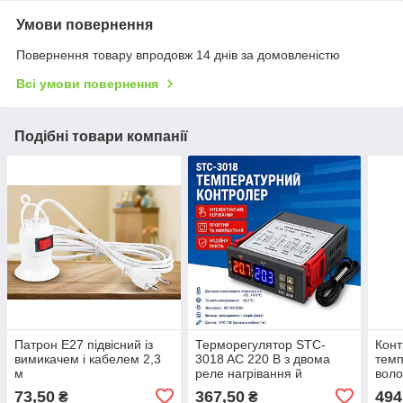
Умови повернення
Повернення товару впродовж 14 днів за домовленістю
Всі умови повернення
Подібні товари компанії
Патрон E27 підвісний із
Терморегулятор STC-
Кон
вимикачем і кабелем 2,3
3018 AC 220 В з двома
темп
м
реле нагрівання й
воло
охолодження, датчик NTC
73,50
367,50
494
₴
₴
1 м, 10 А діапазон від -50