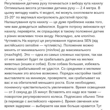
Регулювання датчика руху починається з вибору кута нахилу
Оптимальна висота установки датчика руху — 2.4 метра. В
цьому випадку навіть ті моделі, які можуть охоплювати всього
15-20° по вертикалі контролюють достатній простір.
Налаштування кута нахилу — це дуже приблизне назва того,
чим вам доведеться займатися. Будете потроху змінювати кут
нахилу, перевіряти, як спрацьовує в такому положенні датчик
з різних можливих точок входу. Нескладно, але клопітно.
Чутливість На корпусі ця регулювання підписана SEN (від
англійського sensitive — чутливість). Положение можно
менять от минимального (min/low) до максимального
(max/hight). Это — одна из самых сложных настроек, так как
от нее зависит будет ли срабатывать датчик на мелких
животных (кошек и собак). Если собака большая, избежать
ложных срабатываний не удастся. Со средними и мелкими
животными это вполне возможно. Порядок настройки такой:
выставляете на минимум, проверяете, как срабатывает на
вас и на обитателей меньшего роста. Если необходимо,
понемногу чувствительность увеличиваете. Время освещения
— от 3 секунд до 15 минут. Вставлять его надо все также —
поворотом регулировочного колеса. Подписано обычно Time
(в переводе с английского «время»). Время свечения или
время задержки — выбираете как вам больше нравится Тут