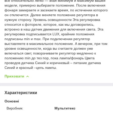
все относительно легко — зная минимум и максимум вашей
модели, примерно выбираете положение. После включения
фонаря замираете и засекаете время, по истечении которого
он отключится. Далее меняете положение регулятора в
нужную сторону. Уровень освещенности Эта регулировка
относится к фотореле, которое, как мы договорились,
встроено в наш датчик движения для включения света. Эта
регулировка подписывается LUX, крайние положения
подписаны min и max. При подключении регулятор
выставляете в максимальное положение. А вечером, при том
уровне освещенности, когда вы считаете должен уже
включаться свет, поворачиваете регулятор медленно к
положению min до тез пор, пока лампа/фонарь Цвета
проводов датчика Синий и коричневый – питание датчика
Синий и красный –цепь лампы.
Приховати
Характеристики
Основні
Виробник
Мультитекс