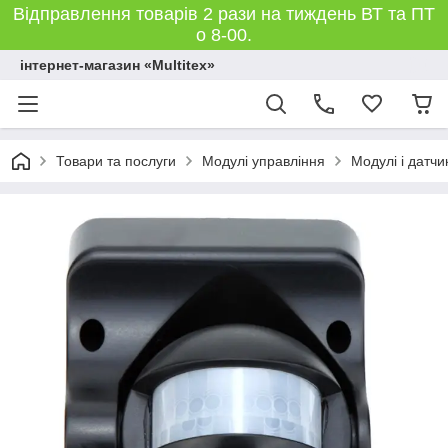
Відправлення товарів 2 рази на тиждень ВТ та ПТ
о 8-00.
інтернет-магазин «Multitex»
Товари та послуги
Модулі управління
Модулі і датчи