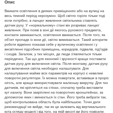
Опис
Вмикати освітлення в деяких приміщеннях або на вулиці на
весь темний період нерозумно. Щоб світло горіло тільки тоді
коли потрібно, в ланцюг живлення світильника ставлять
датчик руху. У «нормальному» стані він розриває ланцюг
живлення. При появі в зоні дії якогось рухомого предмета,
контакти замикаються, освітлення вмикається. Після того, як
об'єкт пропаде із зони дії, світло вимикається. Такий алгоритм
роботи відмінно показав себе у вуличному освітленні і у
висвітленні підсобних приміщень, коридорів, підвалів, під'їздів
і сходів. Загалом, у тих місцях, де люди з'являються тільки
періодично. Так що для економії і зручності краще поставити
датчик руху для включення світла. Після монтажу, датчик руху
для включення світла необхідно налаштувати. Для
налаштування майже всіх параметрів на корпусі є невеликі
поворотні регулятори. Їх можна повертати, вставивши в проріз
ніготь, але краще використовувати маленьку викрутку. Для тих
датчиків, які кріпляться на стінах, спочатку треба виставити
кут нахилу. Вони закріплені на поворотних кронштейнах, за
допомогою яких і змінюється їх стан. Його треба вибрати так,
щоб контрольована область була найбільшою. Точні дати
рекомендації не вийде, так як це залежить від вертикального
кута огляду моделі і від того, на якій висоті ви його повісили.