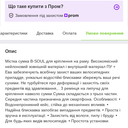
Що таке купити з Пром?
Замовлення під захистом
арактеристики
Доставка
Оплата
Умови повернення
Опис
Містка сумка B-SOUL для кріплення на раму. Високоякісний
нейлоновий зовнішній матеріал і внутрішній матеріал ПУ +
Ева забезпечують всебічну захист ваших велосипедних
приладдя, унікальні водостійкі блискавки збережуть ваші речі
сухими. Не турбуйтеся про деформації і захистіть своїх
предметів від здавлювання,.. 3 ремінця на липучці для
кріплення навколо сумки.Сумка складається з трьох частин.
Середня частина призначена для смартфона. Особливості: •
Водонепроникний кейс, стійка до механічних впливів. •
Надійна блискавка запобігає випадання предметів. • Проста і
зручна в експлуатації. • Захистить від вологи, пилу і бруду. •
Для будь-яких видів велосипедів. • Простота установки.