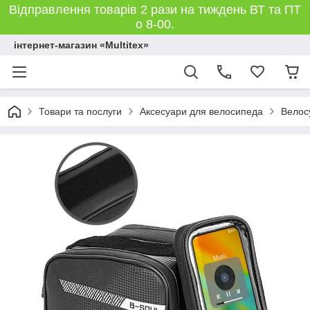
Відправлення товарів 2 рази на тиждень ВТ та ПТ
о 8-00.
інтернет-магазин «Multitex»
Товари та послуги
Аксесуари для велосипеда
Велос