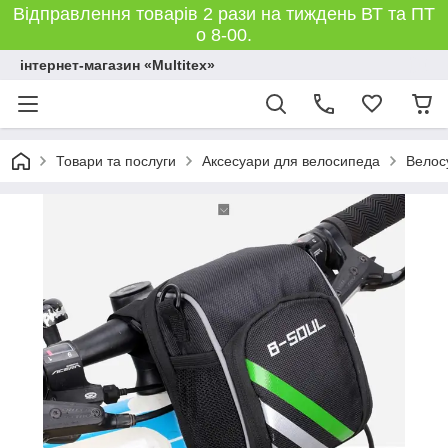
Відправлення товарів 2 рази на тиждень ВТ та ПТ
о 8-00.
інтернет-магазин «Multitex»
Товари та послуги
Аксесуари для велосипеда
Велос