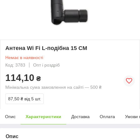
Антена Wi Fi L-подібна 15 СМ
Немає в наявності
Код: 3783
Опт і роздріб
114,10
₴
Мінімальна сума замовлення на сайті — 500 ₴
87,50 ₴
від 5 шт.
Опис
Характеристики
Доставка
Оплата
Умови 
Опис