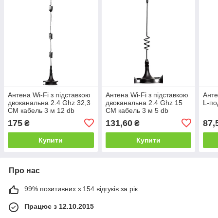
Антена Wi-Fi з підставкою
Антена Wi-Fi з підставкою
Анте
двоканальна 2.4 Ghz 32,3
двоканальна 2.4 Ghz 15
L-по
СМ кабель 3 м 12 db
СМ кабель 3 м 5 db
175
131,60
87,
₴
₴
Купити
Купити
Про нас
99% позитивних з 154 відгуків за рік
Працює з 12.10.2015