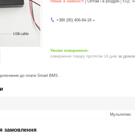
Немає в наявності
Оптом і в роздріб
Код:
4
+380 (95) 406-84-18
повернення товару протягом 14 днів
за домо
ключення до плати Smart BMS .
и
Мультитекс
я замовлення