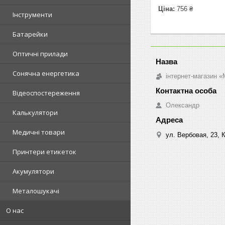
Ціна:
756 ₴
Інструменти
Батарейки
Оптичні прилади
Сонячна енергетика
інтернет-магазин «M
Відеоспостереження
Олександр
Калькулятори
Медичні товари
ул. Вербовая, 23, К
Принтери етикеток
Акумулятори
Металошукачі
О нас