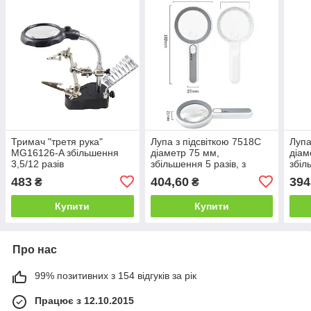
Тримач "третя рука"
Лупа з підсвіткою 7518C
Лупа
MG16126-A збільшення
діаметр 75 мм,
діам
3,5/12 разів
збільшення 5 разів, з
збіл
підсвіткою 18 LED на
дод.
483
404,60
394
₴
₴
акумуляторі
збіл
Купити
Купити
Про нас
99% позитивних з 154 відгуків за рік
Працює з 12.10.2015