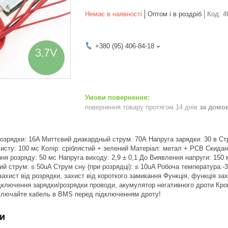
Немає в наявності
Оптом і в роздріб
Код:
4
+380 (95) 406-84-18
повернення товару протягом 14 днів
за домо
озрядки: 16A Миттєвий диакардный струм: 70А Напруга зарядки: 30 в Ст
хисту: 100 мс Колір: сріблястий + зелений Матеріал: метал + PCB Скидан
я розряду: 50 мс Напруга виходу: 2,9 ± 0,1 До Виявлення напруги: 150
ий струм: ≤ 50uA Струм сну (при розрядці): ≤ 10uA Робоча температура:-
ахист від розрядки, захист від короткого замикання Функція, функція за
ідключення зарядки/розрядки проводи, акумулятор негативного дроти Кро
ключайте кабель в BMS перед підключенням дроту!
и