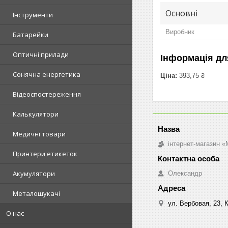
Основні
Інструменти
Виробник
Батарейки
Оптичні прилади
Інформація дл
Сонячна енергетика
Ціна:
393,75 ₴
Відеоспостереження
Калькулятори
Медичні товари
інтернет-магазин «M
Принтери етикеток
Акумулятори
Олександр
Металошукачі
ул. Вербовая, 23, К
О нас