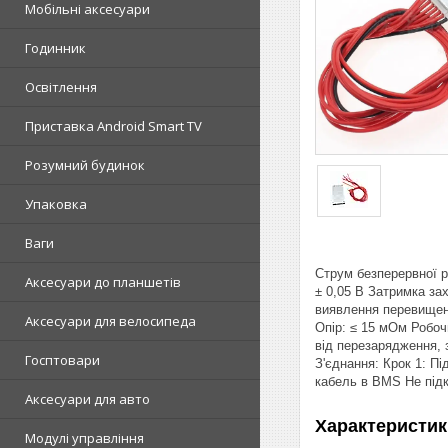
Мобільні аксесуари
Годинник
Освітлення
Приставка Android Smart TV
Розумний будинок
Упаковка
Ваги
Струм безперервної р
Аксесуари до планшетів
± 0,05 В Затримка за
виявлення перевищенн
Аксесуари для велосипеда
Опір: ≤ 15 мОм Робоч
від перезарядження, з
Госптовари
З'єднання: Крок 1: П
кабель в BMS Не під
Аксесуари для авто
Характеристик
Модулі управління