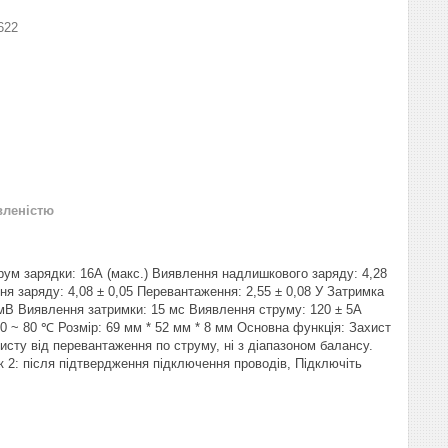
622
вленістю
рум зарядки: 16А (макс.) Виявлення надлишкового заряду: 4,28
ня заряду: 4,08 ± 0,05 Перевантаження: 2,55 ± 0,08 У Затримка
 мВ Виявлення затримки: 15 мс Виявлення струму: 120 ± 5A
30 ~ 80 ℃ Розмір: 69 мм * 52 мм * 8 мм Основна функція: Захист
хисту від перевантаження по струму, ні з діапазоном балансу.
к 2: після підтвердження підключення проводів, Підключіть