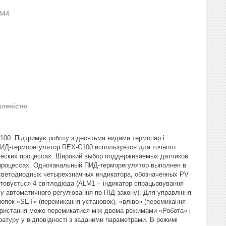
444
вленістю
00. Підтримує роботу з десятьма видами термопар і
 ПИД-терморегулятор REX-C100 используется для точного
ических процессах. Широкий выбор поддерживаемых датчиков
 процессах. Одноканальный ПИД-терморегулятор выполнен в
 светодиодных четырехзначных индикатора, обозначенных PV
стовується 4 світлодіода (ALM1 – індикатор спрацьовування
му автоматичного регулювання по ПІД закону). Для управління
кнопок «SET» (перемикання установок), «вліво» (перемикання
користання може перемикатися між двома режимами «Робота» і
атуру у відповідності з заданими параметрами. В режимі