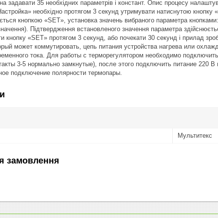
 задавати 35 необхідних параметрів і констант. Опис процесу налаштува
стройка» необхідно протягом 3 секунд утримувати натиснутою кнопку «S
ться кнопкою «SET», установка значень вибраного параметра кнопками: 
значення). Підтвердження встановленого значення параметра здійснюєт
ти кнопку «SET» протягом 3 секунд, або почекати 30 секунд і прилад з
орый может коммутировать, цепь питания устройства нагрева или охла
ременного тока. Для работы с терморегулятором необходимо подключит
онтакты 3-5 нормально замкнутые), после этого подключить питание 220 В 
ное подключение полярности термопары.
и
Мультитекс
я замовлення