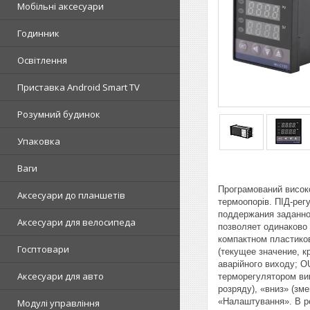
Мобільні аксесуари
Годинник
Освітлення
Приставка Android Smart TV
Розумний будинок
Упаковка
Ваги
Програмований висок
Аксесуари до планшетів
термоопорів. ПІД-ре
поддержания заданно
Аксесуари для велосипеда
позволяет одинаково
компактном пластико
Госптовари
(текущее значение, к
аварійного виходу; O
Аксесуари для авто
терморегулятором вик
розряду), «вниз» (зм
«Налаштування». В ре
Модулі управління