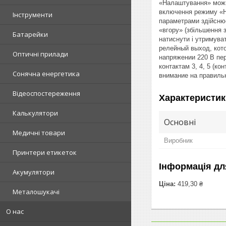
«Налаштування» можна
включення режиму «На
Інструменти
параметрами здійснює
«вгору» (збільшення 
Батарейки
натиснути і утримува
релейный выход, кот
Оптичні прилади
напряжении 220 В пе
контактам 3, 4, 5 (к
Сонячна енергетика
внимание на правиль
Відеоспостереження
Характеристик
Калькулятори
Основні
Медичні товари
Виробник
Принтери етикеток
Інформація дл
Акумулятори
Ціна:
419,30 ₴
Металошукачі
О нас