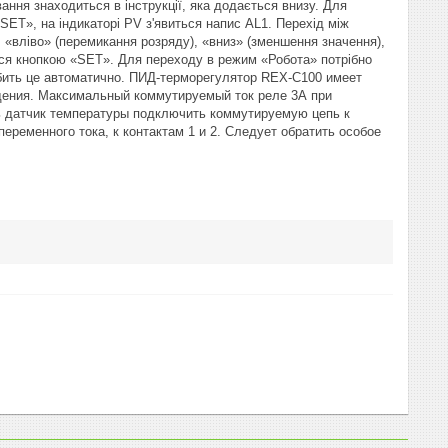
ння знаходиться в інструкції, яка додається внизу. Для
ET», на індикаторі PV з'явиться напис AL1. Перехід між
«вліво» (перемикання розряду), «вниз» (зменшення значення),
ься кнопкою «SET». Для переходу в режим «Робота» потрібно
робить це автоматично. ПИД-терморегулятор REX-C100 имеет
ждения. Максимальный коммутируемый ток реле 3А при
ь датчик температуры подключить коммутируемую цепь к
переменного тока, к контактам 1 и 2. Следует обратить особое