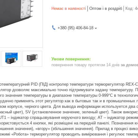
Немає в наявності
Оптом і в роздріб
Код:
4
+380 (95) 406-84-18
повернення товару протягом 14 днів
за домо
отемпературний PID (ПІД) контролер температури терморегулятор REX-C1
гулятор дозволяє максимально точно підтримувати задану температуру.
го значения температуры в диапазоне температуры 0-999°С в технолог
 удачно применять этот регулятор как в бытовых так и в промышленных
вом корпусе, черного цвета. Для вывода информации используется два
расный цвет), SV (установленное значение, зеленый цвет). Також викори
UT1 – індикатор спрацьовування керуючого виходу; АТ – індикатор режи
ористовується 4 кнопки, які розміщені на передній панелі. Позначення 
еншення значення), «вгору» (збільшення значення). Прилад в процесі ви
жимі «Робота» терморегулятор проводить вимірювання і регулює темпер