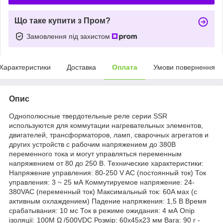
Що таке купити з Пром?
Замовлення під захистом
Характеристики
Доставка
Оплата
Умови повернення
Опис
Однополюсные твердотельные реле серии SSR
используются для коммутации нагревательных элементов,
двигателей, трансформаторов, ламп, сварочных агрегатов и
других устройств с рабочим напряжением до 380В
переменного тока и могут управляться переменным
напряжением от 80 до 250 В. Технические характеристики:
Напряжение управления: 80-250 V AC (постоянный ток) Ток
управления: 3 ~ 25 мА Коммутируемое напряжение: 24-
380VAC (переменный ток) Максимальный ток: 60A мах (с
активным охлаждением) Падение напряжения: 1,5 В Время
срабатывания: 10 мс Ток в режиме ожидания: 4 мА Опір
ізоляції: 100M Ω /500VDC Розмір: 60х45х23 мм Вага: 90 г -