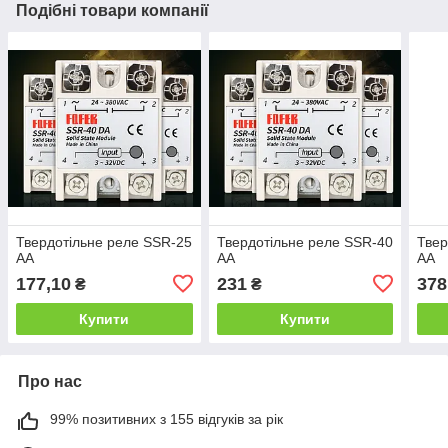
Подібні товари компанії
Твердотільне реле SSR-25
Твердотільне реле SSR-40
Твер
AA
AA
AA
177,10
231
378
₴
₴
Купити
Купити
Про нас
99% позитивних з 155 відгуків за рік