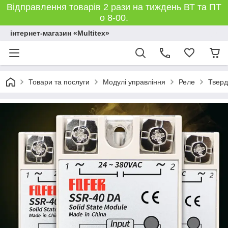
Відправлення товарів 2 рази на тиждень ВТ та ПТ
о 8-00.
інтернет-магазин «Multitex»
Товари та послуги
Модулі управління
Реле
Тверд