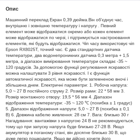
Опис
Машинний переклад Екран 0,39 дюйма.Він об'єднує час,
внутрішню і зовнішню температуру і напругу . Певний
елемент може відображатися окремо або кожен елемент
може відображатися по черзі, і підтримується настроювання
елементів, які будуть відображатися. Чіп часу використовує чіп
Epson RX8025T, точний час. Є два стандартних датчика
температури, два водонепроникних датчика 0,3 метра + 1,5
метра, а діапазон вимірювання температури складає -35 ~
120 градусів. За допомогою функції регулювання яскравості
можна налаштувати 3 рівня яскравості. І є функція
автоматичної яскравості, яка може бути затемненою вночі і
збільшена днем. Електричні параметри: 1. Робоча напруга:
5,0 ~ 27 В постійного струму 2. Розмір рами: 22 * 58 мм 3.
Розмір монтажного отвору: 19,5 * 56 мм 4. Діапазон
відображення температури: -35 ~ 120 ℃ (похибка ± 1 градус)
5. Діапазон відображення напруги: 5,0 ~ 27 В (похибка ± 0,1
В) 6. Довжина кабелю живлення: 28 см 7. Вага: близько 30 г
Нагадування: вантажівки з напругою 24 В не рекомендуються,
тому що при запуску напруга буде близько 27-28 В. Якщо
акумулятор в поганому стані, він досягне близько 30 В, що
дуже легко пошкодити. Якщо ви дійсно хочете його