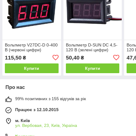
Вольтметр V27DC-D 0-400
Вольтметр D-SUN DC 4,5-
Воль
В (червоні цифри)
120 В (зелені цифри)
120 
115,50
50,40
47,
₴
₴
Купити
Купити
Про нас
99% позитивних з 155 відгуків за рік
Працює з 12.10.2015
м. Київ
ул. Вербовая, 23, Київ, Україна