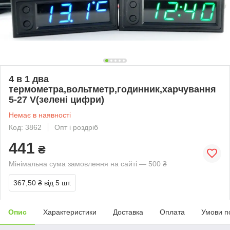
4 в 1 два
термометра,вольтметр,годинник,харчування
5-27 V(зелені цифри)
Немає в наявності
Код: 3862
Опт і роздріб
441
₴
Мінімальна сума замовлення на сайті — 500 ₴
367,50 ₴
від 5 шт.
Опис
Характеристики
Доставка
Оплата
Умови п