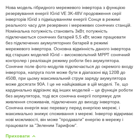
Нова модель гібридного мережевого інвертора з функцією
резервування енергії IGrid VE 3K-48V продовження серії
інверторів IGrid з підмішуванням енергії Сонця в режимі
реального часу для резервних і мережевих сонячних станцій.
Номінальна потужність становить 3кВт, потужність
підключаються сонячних батарей 5,5 кВт, може працювати
без підключених акумуляторних батарей в режимі
мережевого інвертора. Основна відмінність даного інвертора
від старших моделей IGrid – високовольтний МРРТ сонячний
контролер і реалізація режиму роботи без акумулятора.
Сонячне поле фото-модулів підключається до окремого входу
інвертора, напруга поля може бути в діапазоні від 120В до
450В, при цьому максимальний струм заряду акумулятора
може досягати 90А. І це не найцікавіше в цій моделі. Те, що
кардинально відрізняє від інших моделей – це функція роботи
без акумулятора, тоді вся сонячна енергії попрямує для
живлення споживачів, підключених до виходу інвертора.
Сонячна енергія має перевагу перед енергією мережі, і
максимально знижує споживання з мережі. Інвертор відкриває
нові можливості, він може "продавати" енергію в мережу і
працювати за "Зеленим Тарифом".
Приховати