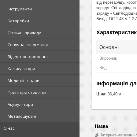
від перезаряду, коро
заряду. Світлодіодна
Інструменти
заряду • Світлодіодн
Вихід: DC 1.48 V 1-2 
Батарейки
Характеристик
Оптичні прилади
Сонячна енергетика
Основні
Відеоспостереження
Виробник
Вид
Калькулятори
Медичні товари
Інформація дл
Принтери етикеток
Ціна:
36,40 ₴
Акумулятори
Металошукачі
О нас
інтернет-магазин «M