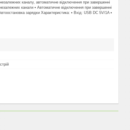
3 незалежних каналу, автоматичне відключення при завершенні
ри незалежних канали • Автоматичне відключення при завершенні
 Автоостановка зарядки Характеристика: • Вхід: USB DC 5V/1A •
стрій