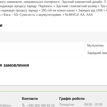
ткого замикання, неправильної полярності. Зручний компактний дизайн. 
 індикація процесу заряду. Переваги: • Зручний і компактний розмір • Т
а індикація процесу заряду • 250 mA на кожен канал • Зарядка від USB •
A • Вага: ~53г Сумісність з акумуляторами: • Ni-MH/Cd: АА, ААА
и
Мультитекс
Зарядний при
я замовлення
Графік роботи
Понеділок
09:00
20:00
ultitex»
+380 (95) 406-84-18