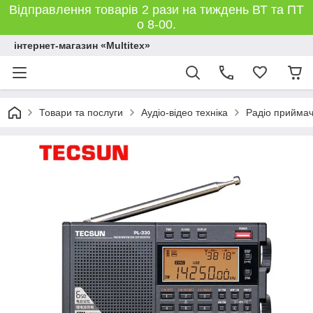
Відправлення товарів 2 рази на тиждень ВТ та ПТ
о 8-00.
інтернет-магазин «Multitex»
Товари та послуги
Аудіо-відео техніка
Радіо прийма