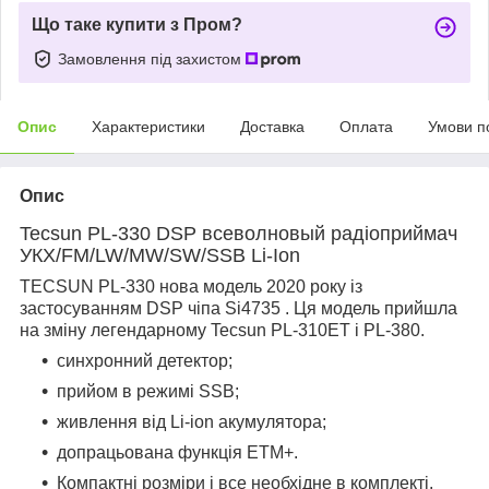
Що таке купити з Пром?
Замовлення під захистом
Опис
Характеристики
Доставка
Оплата
Умови п
Опис
Tecsun PL-330 DSP всеволновый радіоприймач
УКХ/FM/LW/MW/SW/SSB Li-Ion
TECSUN PL-330 нова модель 2020 року із
застосуванням DSP чіпа Si4735 . Ця модель прийшла
на зміну легендарному Tecsun PL-310ET і PL-380.
синхронний детектор;
прийом в режимі SSB;
живлення від Li-ion акумулятора;
допрацьована функція ETM+.
Компактні розміри і все необхідне в комплекті.