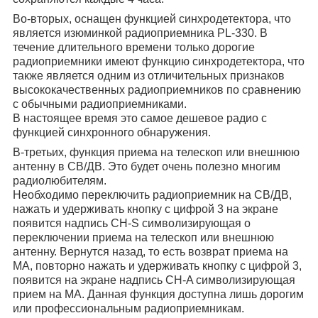
Во-вторых, оснащен функцией синхродетектора, что
является изюминкой радиоприемника PL-330. В
течение длительного времени только дорогие
радиоприемники имеют функцию синхродетектора, что
также является одним из отличительных признаков
высококачественных радиоприемников по сравнению
с обычными радиоприемниками.
В настоящее время это самое дешевое радио с
функцией синхронного обнаружения.
В-третьих, функция приема на телескоп или внешнюю
антенну в СВ/ДВ. Это будет очень полезно многим
радиолюбителям.
Необходимо переключить радиоприемник на СВ/ДВ,
нажать и удерживать кнопку с цифрой 3 на экране
появится надпись CH-S символизирующая о
переключении приема на телескоп или внешнюю
антенну. Вернутся назад, то есть возврат приема на
МА, повторно нажать и удерживать кнопку с цифрой 3,
появится на экране надпись CH-A символизирующая
прием на МА. Данная функция доступна лишь дорогим
или профессиональным радиоприемникам.