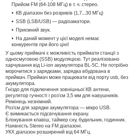
Прийом FM (64-108 МГц) в т. ч. стерео.
КВ діапазон без розривів (1,7...30 МГц)
SSB (LSB/USB) — радіоаматори.
Приємний звук.
На даний момент у цієї моделі немає
конкурентів при його ціні!
У цьому приймачі є можливість приймати станції з
односмуговою (SSB) модуляцією. Тут реалізовано
харчування від Li-ion акумулятора BL-5C. Не потрібно
морочитися з зарядками, зарядка вбудована в
приймач. Приймач може працювати від порту usb, без
акумулятора.
Гніздо для підключення зовнішньої КВ антени,
регулятор гучності і роз'єм 3,5 мм для навушників.
Ремінець незнімний.
Роз'єм для зарядки акумулятора — мікро USB.
Є вимикається підсвічування екрану.
Блокування клавіш, таймер сну, будильник, годинник.
Наявність Stereo на FM діапазоні.
УКХ діапазон розширений від 64 МГц.