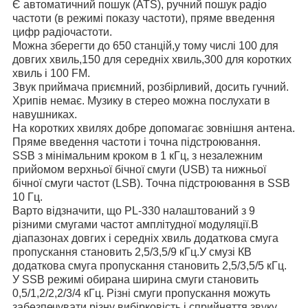
Є автоматичний пошук (ATS), ручний пошук радіо
частоти (в режимі показу частоти), пряме введення
цифр радіочастоти.
Можна зберегти до 650 станцій,у тому числі 100 для
довгих хвиль,150 для середніх хвиль,300 для коротких
хвиль і 100 FM.
Звук приймача приємний, розбірливий, досить гучний.
Хрипів немає. Музику в стерео можна послухати в
навушниках.
На коротких хвилях добре допомагає зовнішня антена.
Пряме введення частоти і точна підстроювання.
SSB з мінімальним кроком в 1 кГц, з незалежним
прийомом верхньої бічної смуги (USB) та нижньої
бічної смуги частот (LSB). Точна підстроювання в SSB
10 Гц.
Варто відзначити, що PL-330 налаштований з 9
різними смугами частот амплітудної модуляції.В
діапазонах довгих і середніх хвиль додаткова смуга
пропускання становить 2,5/3,5/9 кГц.У смузі КВ
додаткова смуга пропускання становить 2,5/3,5/5 кГц.
У SSB режимі обирана ширина смуги становить
0,5/1,2/2,2/3/4 кГц. Різні смуги пропускання можуть
забезпечувати різну вибірковість і сприйняття звуку.