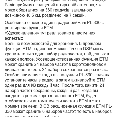
Радіоприймач оснащений штирьовій антеною, яка
може обертатися на 360 градусів, загальною
довжиною 48,5 см, розділеної на 7 секцій.
Особливістю номер один в радіоприймачі PL-330 є
розширена функція ETM.
«Удосконалення» тут реалізовано в наступних
аспектах:
Больше возможностей для хранения. В прошлом
функция ETM радиоприемников Tecsun DSP могла
хранить только один набор радиочастот, найденных в
каждой полосе. Усовершенствованная функция ETM
может хранить 24 набора частот в коротковолновом
диапазоне, то есть 24 набора сохраняются раз в час.
Особое внимание: когда вы получили PL-330, сначала
установите часы в радио, а затем активируйте ETM
один раз для КВ каждый час. После того, как эти 24
набора частот сохранены, каждый раз, когда вы
входите в режим коротковолнового ETM, будет
отображаться автоматически частота ETM в этот
момент времени. В СВ расширенная функция ETM PL-
330 может хранить 6 наборов частот, то есть 6 наборов
сохраняются каждые 4 часа.