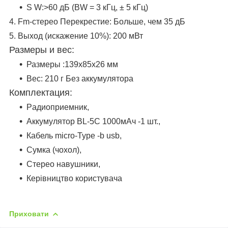
S W:>60 дБ (BW = 3 кГц, ± 5 кГц)
4. Fm-стерео Перекрестие: Больше, чем 35 дБ
5. Выход (искажение 10%): 200 мВт
Размеры и вес:
Размеры :139x85x26 мм
Вес: 210 г Без аккумулятора
Комплектация:
Pадиоприемник,
Аккумулятор BL-5C 1000мАч -1 шт.,
Кабель micro-Type -b usb,
Сумка (чохол),
Стерео навушники,
Керівництво користувача
Приховати