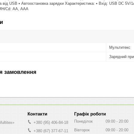
 від USB • Автоостановка зарядки Характеристика: • Вхід: USB DC 5V/1A •
-MH/Cd: АА, ААА
и
Мультитекс
Зарядний при
я замовлення
Графік роботи
Понеділок
09:00
20:00
ultitex»
+380 (95) 406-84-18
Вівторок
09:00
20:00
+380 (67) 377-67-11