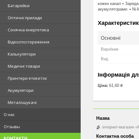
кожен канал • Зарядка
Батарейки
акумуляторами: • Ni
Оптичні прилади
Характеристик
Сонячна енергетика
Основні
Відеоспостереження
Виробник
Калькулятори
Вид
Медичні товари
Інформація дл
Принтери етикеток
Ціна:
61,60 ₴
Акумулятори
Металошукачі
О нас
Отзывы
інтернет-магазин «M
КОНТАКТИ