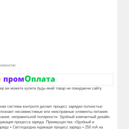
вленістю
пер ви можете купити будь-який товар не покидаючи сайту.
нная система контроля делает процесс зарядки полностью
спознает несовместимые или неисправные элементы питания.
кания, неправильной полярности. Удобный компактный дизайн.
дикация процесса заряда. Преимущества: •Удобный и
яду • Світлодіодна індикація процесу заряду • 250 mA на