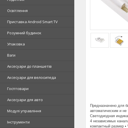
Освітлення
Приставка Android Smart TV
Розумний будинок
Упаковка
Ваги
Аксесуари до планшетів
Аксесуари для велосипеда
Госптовари
Аксесуари для авто
Предназначено для бы
Модулі управління
автоматическим и не
Светодиодная индика
4 независимых канал
Інструменти
компактный размер • 