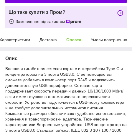
Що таке купити з Пром?
Замовлення під захистом
Характеристики
Доставка
Оплата
Умови повернення
Опис
Внешняя гигабитная сетевая карта с интерфейсом Type C и
концентратором на 3 порта USB3.0. С её помощью вы
сможете добавить в компьютер порт RJ45 и подключить
дополнительную USB периферию. Сетевая карта
поддерживает скорость передачи данных 10/100/1000 Мбит/
сек и имеет функцию автоматического переключения
скорости. Устройство подключается к USB-порту компьютера
и не требует дополнительных источников питания.
Компактные размеры обеспечивают удобство использования,
хранения и транспортировки адаптера. Технические
характеристики Встроенные устройства: USB концентратор на
3 порта USB3.0 Стандарт зв'язку: IEEE 802.3 10 / 100 / 1000