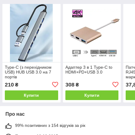
Type-C (з перехідником
Адаптер 3 в 1 Type-C to
Патч
USB) HUB USB 3.0 на 7
HDMI+PD+USB 3.0
RJ45
портів
марк
210
308
37,
₴
₴
Купити
Купити
Про нас
99% позитивних з 154 відгуків за рік