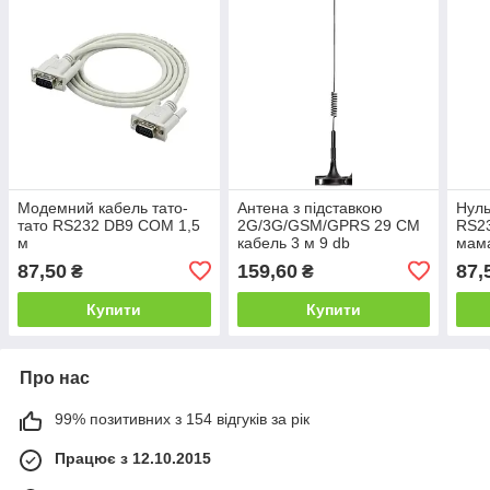
Модемний кабель тато-
Антена з підставкою
Нул
тато RS232 DB9 COM 1,5
2G/3G/GSM/GPRS 29 СМ
RS2
м
кабель 3 м 9 db
мама
87,50
159,60
87,
₴
₴
Купити
Купити
Про нас
99% позитивних з 154 відгуків за рік
Працює з 12.10.2015