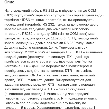
Опис
Нуль-модемний кабель RS 232 для підключення до COM
(DB9) порту комп'ютера або ноутбука принтерів (окремі види),
терміналів IDSN та інших пристроїв, які використовують
послідовний інтерфейс RS 232. Також за допомогою цього
кабелю можна з'єднувати два комп'ютери між собою.
Інтерфейс RS232 стандарту DB9 (він же COM порт) має
швидкість передачі даних до 115200 біт/с. Нуль-модемний
кабель оснащений двома роз'ємами RS 232 типу "мама".
Довжина кабелю становить 1,4 м. Терморегулятори
інтерфейсу RS232 в роз'єм стандарту DB9: DCD – виявлення
несучої даних (детектування сигналу). RX – дані, що
приймаються комп'ютером в послідовному коді (логіка
негативна). TX – дані, що передаються комп'ютером в
послідовному коді (логіка негативна). DTR – готовність
вихідних даних. GND – сигнальне заземлення, нульовий
провід. DSR – готовність даних. Використовується для
завдання режиму модему. RTS – сигнал запиту передачі.
Активний під час передачі. CTS – сигнал скидання
(очищення) для передачі. Активний під час передачі.
Говорить про готовність приймача. RI - індикатор виклику.
Говорить про прийом модемом сигналу виклику по
телефонній мережі. Характеристики: швидкість передачі