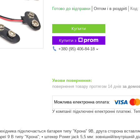
Готово до відправки
Оптом і в роздріб
Код:
Купити
Купити з
+380 (95) 406-84-18
повернення товару протягом 14 днів
за домо
У компанії підключені електронні платежі. Те
рехідника підключається батарея типу "Крона" 9В, друга сторона вставляє
еї 9 В типу "Крона"; • штекер Power jack 5,5 мм: зовнішній/внутрішній ді