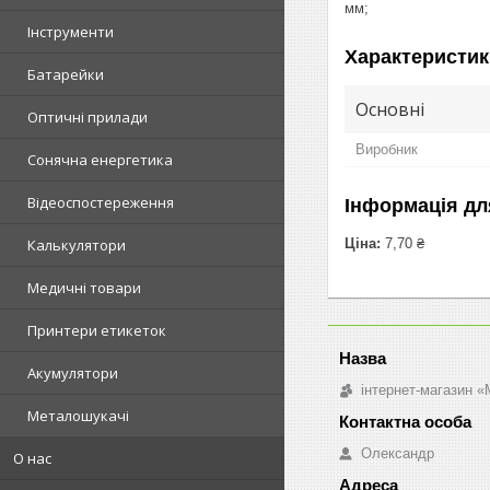
мм;
Інструменти
Характеристик
Батарейки
Основні
Оптичні прилади
Виробник
Сонячна енергетика
Відеоспостереження
Інформація дл
Ціна:
7,70 ₴
Калькулятори
Медичні товари
Принтери етикеток
Акумулятори
інтернет-магазин «M
Металошукачі
Олександр
О нас