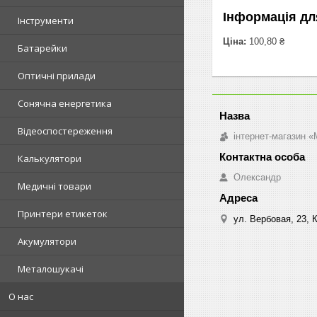
Інформація дл
Інструменти
Ціна:
100,80 ₴
Батарейки
Оптичні прилади
Сонячна енергетика
Відеоспостереження
інтернет-магазин «M
Калькулятори
Олександр
Медичні товари
Принтери етикеток
ул. Вербовая, 23, К
Акумулятори
Металошукачі
О нас