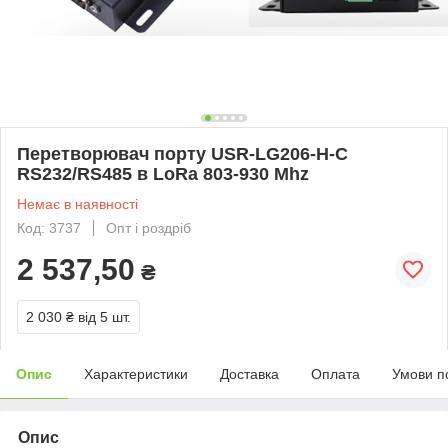
Перетворювач порту USR-LG206-H-C
RS232/RS485 в LoRa 803-930 Mhz
Немає в наявності
Код: 3737
Опт і роздріб
2 537,50
₴
2 030 ₴
від 5 шт.
Опис
Характеристики
Доставка
Оплата
Умови п
Опис