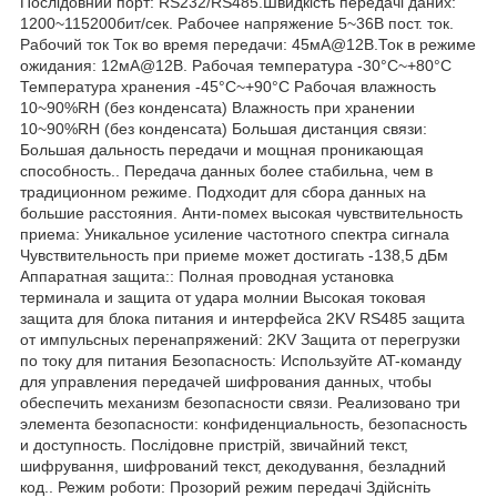
Послідовний порт: RS232/RS485.Швидкість передачі даних:
1200~115200бит/сек. Рабочее напряжение 5~36В пост. ток.
Рабочий ток Ток во время передачи: 45мА@12В.Ток в режиме
ожидания: 12мА@12В. Рабочая температура -30°C~+80°C
Температура хранения -45°C~+90°C Рабочая влажность
10~90%RH (без конденсата) Влажность при хранении
10~90%RH (без конденсата) Большая дистанция связи:
Большая дальность передачи и мощная проникающая
способность.. Передача данных более стабильна, чем в
традиционном режиме. Подходит для сбора данных на
большие расстояния. Анти-помех высокая чувствительность
приема: Уникальное усиление частотного спектра сигнала
Чувствительность при приеме может достигать -138,5 дБм
Аппаратная защита:: Полная проводная установка
терминала и защита от удара молнии Высокая токовая
защита для блока питания и интерфейса 2KV RS485 защита
от импульсных перенапряжений: 2KV Защита от перегрузки
по току для питания Безопасность: Используйте AT-команду
для управления передачей шифрования данных, чтобы
обеспечить механизм безопасности связи. Реализовано три
элемента безопасности: конфиденциальность, безопасность
и доступность. Послідовне пристрій, звичайний текст,
шифрування, шифрований текст, декодування, безладний
код.. Режим роботи: Прозорий режим передачі Здійсніть