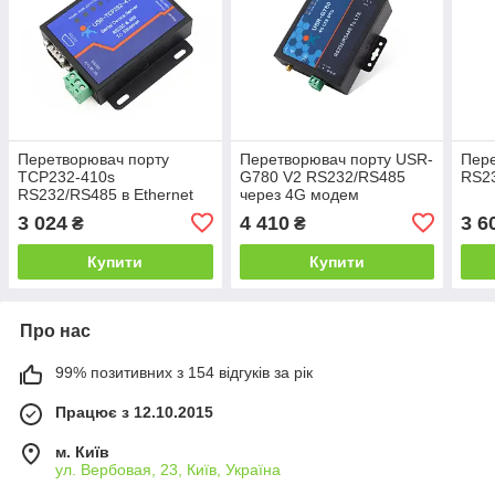
Перетворювач порту
Перетворювач порту USR-
Пере
TCP232-410s
G780 V2 RS232/RS485
RS23
RS232/RS485 в Ethernet
через 4G модем
3 024
4 410
3 6
₴
₴
Купити
Купити
Про нас
99% позитивних з 154 відгуків за рік
Працює з 12.10.2015
м. Київ
ул. Вербовая, 23, Київ, Україна