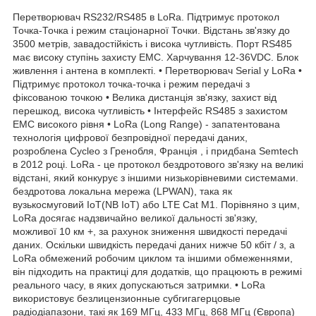
Перетворювач RS232/RS485 в LoRa. Підтримує протокол
Точка-Точка і режим стаціонарної Точки. Відстань зв'язку до
3500 метрів, завадостійкість і висока чутливість. Порт RS485
має високу ступінь захисту ЕМС. Харчування 12-36VDC. Блок
живлення і антена в комплекті. • Перетворювач Serial у LoRa •
Підтримує протокол точка-точка і режим передачі з
фіксованою точкою • Велика дистанція зв'язку, захист від
перешкод, висока чутливість • Інтерфейс RS485 з захистом
EMC високого рівня • LoRa (Long Range) - запатентована
технологія цифрової безпровідної передачі даних,
розроблена Cycleo з Гренобля, Франція , і придбана Semtech
в 2012 році. LoRa - це протокол бездротового зв'язку на великі
відстані, який конкурує з іншими низькорівневими системами.
бездротова локальна мережа (LPWAN), така як
вузькосмуговий IoT(NB IoT) або LTE Cat M1. Порівняно з цим,
LoRa досягає надзвичайно великої дальності зв'язку,
можливої 10 км +, за рахунок зниження швидкості передачі
даних. Оскільки швидкість передачі даних нижче 50 кбіт / з, а
LoRa обмежений робочим циклом та іншими обмеженнями,
він підходить на практиці для додатків, що працюють в режимі
реального часу, в яких допускаються затримки. • LoRa
використовує безлицензионные субгигагерцовые
радіодіапазони, такі як 169 МГц, 433 МГц, 868 МГц (Європа)