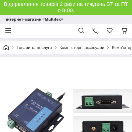
Відправлення товарів 2 рази на тиждень ВТ та ПТ
о 8-00.
інтернет-магазин «Multitex»
Товари та послуги
Комп'ютерні аксесуари
Комп'ютер