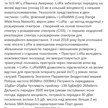
та 915 МГц (Північна Америка). LoRa забезпечує передачу на
великі відстані (понад 10 км в сільській місцевості) з низьким
енергоспоживанням. Технологія представлена в двох
частинах: LoRa, фізичний рівень і LoRaWAN (Long Range
Wide Area Network), верхні рівні. • LoRa - це метод модуляції з
розширеним спектром , створений на основі технології
спектру з розширеним спектром (CSS), і є першою недорогий
реалізацією спектру з розширеним спектром для
комерційного використання. У січні 2018 року були оголошені
нові чіпсети LoRa зі зменшеним енергоспоживанням,
збільшеною потужністю передачі і зменшеним розміром у
порівнянні з старшим поколінням. • Пристрої LoRa володіють
можливостями геолокаціі, які використовуються для
тріангуляції положень пристроїв через тимчасові мітки від
шлюзів. • LoRa і LoRaWAN дозволяють підключатися на великі
відстані для пристроїв Інтернету речей (IoT) у різних типах
галузей. Параметр Значення Параметри бездротової мережі
Робоча частота 803Mhz~930Mhz Потужність передавача
10дБм~20дБм Чутливість прийому -138.5дБм@0.268кбит/с
Дальність передачі 3500 метрів (умови тестування: ясна
погода, відкрита місцевість, потужність передачі 30 дБм,
посилення антени 3,5 дбі, висота над землею більше 2 м)
Антена SMA Апаратні характеристики Порт даних