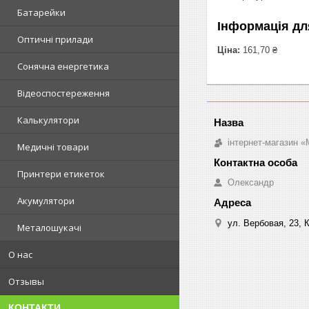
Батарейки
Інформація дл
Оптичні прилади
Ціна:
161,70 ₴
Сонячна енергетика
Відеоспостереження
Калькулятори
інтернет-магазин «M
Медичні товари
Принтери етикеток
Олександр
Акумулятори
ул. Вербовая, 23, К
Металошукачі
О нас
Отзывы
КОНТАКТИ