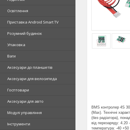
Освітлення
Приставка Android Smart TV
Розумний будинок
Упаковка
Ваги
Аксесуари до планшетів
Аксесуари для велосипеда
Госптовари
Аксесуари для авто
BMS контролер 4S 30A 
Модулі управління
(Max). Технічні харак
(без радіатора), пон
від перезаряду: 4.20 
Інструменти
температура: -40 +50 