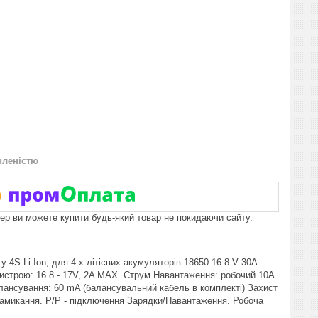
вленістю
пер ви можете купити будь-який товар не покидаючи сайту.
 4S Li-Ion, для 4-х літієвих акумуляторів 18650 16.8 V 30A
 пристрою: 16.8 - 17V, 2A MAX. Струм Навантаження: робочий 10А
Балансування: 60 mA (балансувальний кабель в комплекті) Захист
го замикання. P/P - підключення Зарядки/Навантаження. Робоча