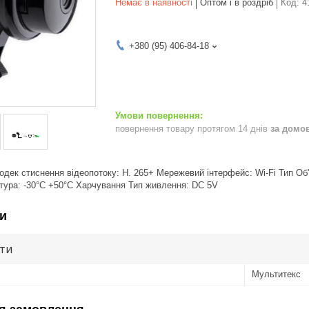
Немає в наявності
Оптом і в роздріб
Код:
4
+380 (95) 406-84-18
повернення товару протягом 14 днів
за домо
дек стиснення відеопотоку: H. 265+ Мережевий інтерфейс: Wi-Fi Тип Об
тура: -30°С +50°С Харчування Тип живлення: DC 5V
и
ути
Мультитекс