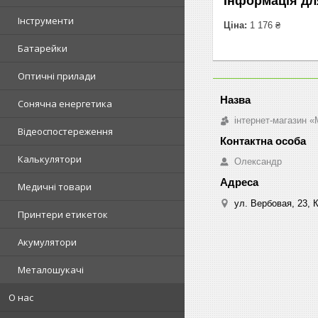
Інформація дл
Інструменти
Ціна:
1 176 ₴
Батарейки
Оптичні прилади
Сонячна енергетика
інтернет-магазин «M
Відеоспостереження
Калькулятори
Олександр
Медичні товари
ул. Вербовая, 23, К
Принтери етикеток
Акумулятори
Металошукачі
О нас