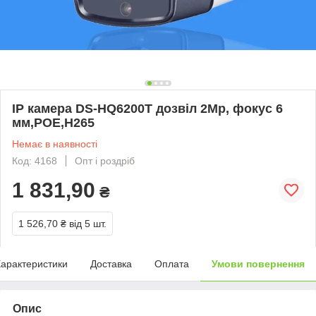
IP камера DS-HQ6200T дозвіл 2Mp, фокус 6
мм,POE,H265
Немає в наявності
Код: 4168
Опт і роздріб
1 831,90
₴
1 526,70 ₴
від 5 шт.
арактеристики
Доставка
Оплата
Умови повернення
Опис