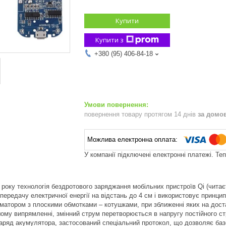
Купити
Купити з
+380 (95) 406-84-18
повернення товару протягом 14 днів
за домо
У компанії підключені електронні платежі. Те
 року технологія бездротового заряджання мобільних пристроїв Qi (читає
передачу електричної енергії на відстань до 4 см і використовує принцип
атором з плоскими обмотками – котушками, при зближенні яких на доста
шому випрямленні, змінний струм перетворюється в напругу постійного 
аряд акумулятора, застосований спеціальний протокол, що дозволяє базо