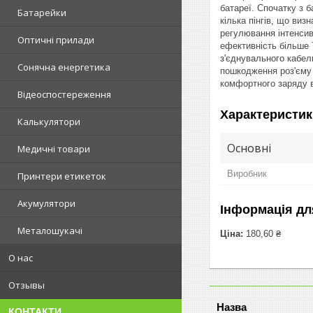
батареї. Спочатку з б
Батарейки
кілька пінгів, що виз
регулювання інтенсив
Оптичні прилади
ефективність більше 7
з'єднувального кабел
Сонячна енергетика
пошкодження роз'єму 
комфортного заряду в
Відеоспостереження
Характеристик
Калькулятори
Основні
Медичні товари
Виробник
Принтери етикеток
Акумулятори
Інформація дл
Металошукачі
Ціна:
180,60 ₴
О нас
Отзывы
КОНТАКТИ