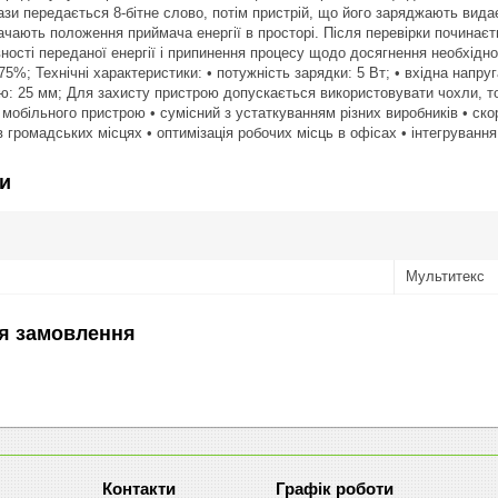
ази передається 8-бітне слово, потім пристрій, що його заряджають видає
начають положення приймача енергії в просторі. Після перевірки починає
ності переданої енергії і припинення процесу щодо досягнення необхідно
5%; Технічні характеристики: • потужність зарядки: 5 Вт; • вхідна напруг
ю: 25 мм; Для захисту пристрою допускається використовувати чохли, то
мобільного пристрою • сумісний з устаткуванням різних виробників • ско
 громадських місцях • оптимізація робочих місць в офісах • інтегрування
и
Мультитекс
я замовлення
Графік роботи