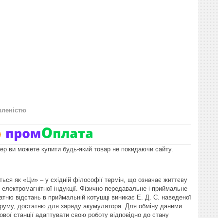
вленістю
пер ви можете купити будь-який товар не покидаючи сайту.
ться як «Ци» – у східній філософії термін, що означає життєву
 електромагнітної індукції. Фізично передавальне і приймальне
тню відстань в приймальній котушці виникає Е. Д. С. наведеної
струму, достатню для заряду акумулятора. Для обміну даними
вої станції адаптувати свою роботу відповідно до стану