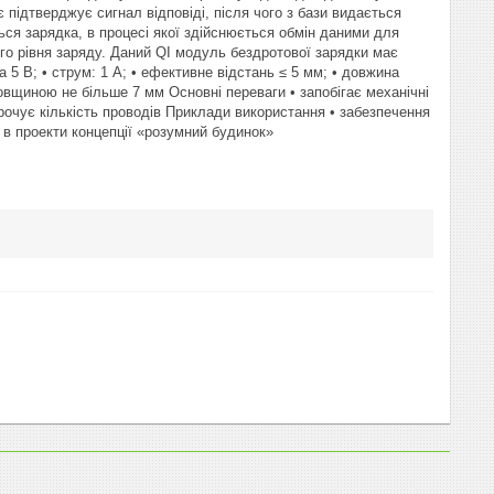
 підтверджує сигнал відповіді, після чого з бази видається
ться зарядка, в процесі якої здійснюється обмін даними для
го рівня заряду. Даний QI модуль бездротової зарядки має
а 5 В; • струм: 1 А; • ефективне відстань ≤ 5 мм; • довжина
вщиною не більше 7 мм Основні переваги • запобігає механічні
рочує кількість проводів Приклади використання • забезпечення
 в проекти концепції «розумний будинок»