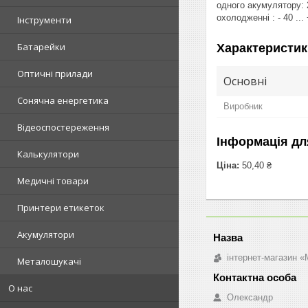
одного акумулятору: 
охолодженні : - 40 ..
Інструменти
Батарейки
Характеристик
Оптичні прилади
Основні
Сонячна енергетика
Виробник
Відеоспостереження
Інформація дл
Калькулятори
Ціна:
50,40 ₴
Медичні товари
Принтери етикеток
Акумулятори
інтернет-магазин «M
Металошукачі
О нас
Олександр