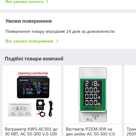
Всі умови оплати
Умови повернення
Повернення товару впродовж 14 днів за домовленістю
Всі умови повернення
Подібні товари компанії
Ватраметр KWS-AC301 до
Ваттметр PZEM-008 на
Тра
30 КВТ, AC 50-300 V,0-100
дин рейку AC 50-300 V,0-
250/