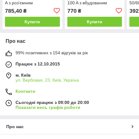
A з роз'ємним
100 A з вбудованим
50/6
магнітопроводом
трансформатором струму
785,40
770
392
₴
₴
трансформатора струму
Купити
Купити
Про нас
99% позитивних з 154 відгуків за рік
Працює з 12.10.2015
м. Київ
ул. Вербовая, 23, Київ, Україна
Контакти
Сьогодні працює з 09:00 до 20:00
Показати весь графік роботи
Про нас