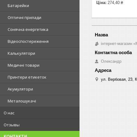
Ціна:
274,40 ₴
Батарейки
Оптичні прилади
Сонячна енергетика
Відеоспостереження
інтернет-магазин «M
Калькулятори
Олександр
Медичні товари
Принтери етикеток
ул. Вербовая, 23, К
Акумулятори
Металошукачі
О нас
Отзывы
КОНТАКТИ