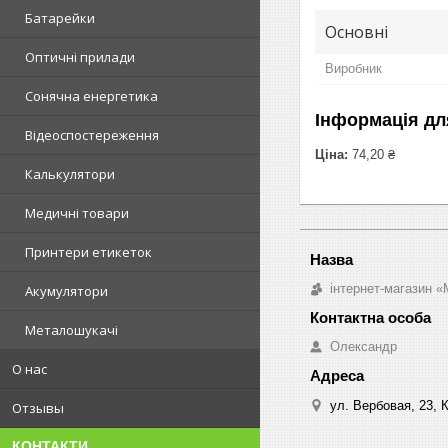
Батарейки
Основні
Оптичні прилади
Виробник
Сонячна енергетика
Інформація дл
Відеоспостереження
Ціна:
74,20 ₴
Калькулятори
Медичні товари
Принтери етикеток
інтернет-магазин «M
Акумулятори
Металошукачі
Олександр
О нас
ул. Вербовая, 23, К
Отзывы
КОНТАКТИ