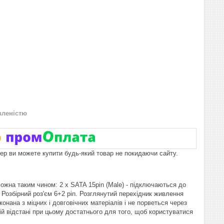
вленістю
пер ви можете купити будь-який товар не покидаючи сайту.
можна таким чином: 2 x SATA 15pin (Male) - підключаються до
/ Розбірний роз'єм 6+2 pin. Розглянутий перехідник живлення
онана з міцних і довговічних матеріалів і не порветься через
ій відстані при цьому достатнього для того, щоб користуватися