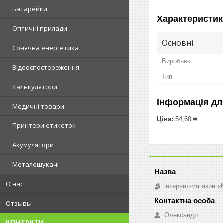
Батарейки
Характеристик
Оптичні прилади
Основні
Сонячна енергетика
Виробник
Відеоспостереження
Тип
Калькулятори
Інформація дл
Медичні товари
Ціна:
54,60 ₴
Принтери етикеток
Акумулятори
Металошукачі
О нас
інтернет-магазин «M
Отзывы
Олександр
КОНТАКТИ