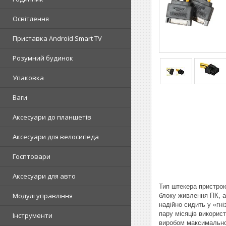
Освітлення
Приставка Android Smart TV
Розумний будинок
Упаковка
Ваги
Аксесуари до планшетів
Аксесуари для велосипеда
Госптовари
Аксесуари для авто
Тип штекера пристрою
Модулі управління
блоку живлення ПК, а 
надійно сидить у «гні
пару місяців викорис
Інструменти
виробом максимальн