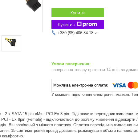
Купити
Купити з
+380 (95) 406-84-18
повернення товару протягом 14 днів
за домо
У компанії підключені електронні платежі. Те
 - 2 x SATA 15 pin «M» - PCI-Ex 8 pin. Підключити перехідник живлення 
PCI - Ex 8pin (Female) - підключається до роз'єму живлення відеокарти 
зді». Він зроблений з міцного пластику. Оплетка перехідника живлення вик
тання. 15-сантиметровий провід дозволяє розміщувати об'єкти на невелик
о комфортно.