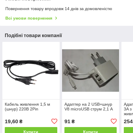
Повернення товару впродовж 14 днів за домовленістю
Всі умови повернення
Подібні товари компанії
Кабель живлення 1,5 м
Адаптер на 2 USB+шнур
Адап
(шнур) 220В 2Pin
V8 microUSB струм 2,1 A
3A 
жив
19,60
91
254
₴
₴
Купити
Купити