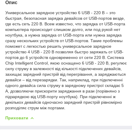
Опис
Универсальное зарядное устройство 6 USB - 220 В – это
быстрая, безопасная зарядка девайсов от USB-портов везде,
где есть сеть 220 В. Всем известно, что зарядка от USB-порта
компьютера происходит слишком долго, или под рукой нет
ноутбука, а нужна зарядка от USB-порта или нужна зарядка
сразу нескольких устройств от USB-портов. Такие проблемы
поможет с легкостью решить универсальное зарядное
устройство 4 USB - 220 В позволяя быстро заряжать от USB-
портов до 6 устройств одновременно от сети 220 В. Система
Сһір Intelligent Control, якою оснащено 6 USB - 220 В, регулює
силу струму в залежності від кількості підключених девайсів,
захищає зарядний пристрій від перегрівання, а заряджаються
девайси – від перезарядки. Так, наприклад, при підключенні
одного девайса сила струму в зарядному пристрої складає 5
А, дозволяючи прискорити заряджання в рази (порівняно з
підзарядкою від USB-порту ноутбука). При підключенні ж
декількох девайсів одночасно зарядний пристрій рівномірно
розподіляє струм між портами.
Приховати