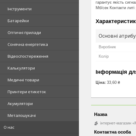
гарантує якість сигна
Мб/сек Контакти литі 
Інструменти
Батарейки
Характеристик
Оптичні прилади
Основні атриб
Сонячна енергетика
Виробник
Відеоспостереження
Колір
Калькулятори
Інформація дл
Медичні товари
Ціна:
33,60 ₴
Принтери етикеток
Акумулятори
Металошукачі
інтернет-магазин «M
О нас